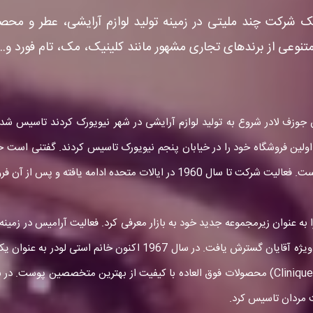
 استی لودر (استه لودر - ESTĒE LAUDER) یک شرکت چند ملیتی در زمینه تولید لوازم
وعی از برندهای تجاری مشهور مانند کلینیک، مک، تام فورد و...
ی لادر و همسرش جوزف لادر شروع به تولید لوازم آرایشی در شهر نیویورک کردند تاس
سیون بدن و دو کرم چند منظوره. دو سال بعد، در سال 1948، اولین فروشگاه خود را در خیابان پنجم نیویو
 فروشگاه های استه لودر در لندن و هنگ کنگ افتتاح شد.
ال 1964 استه لودر برند جدیدی به نام آرامیس (Aramis) را به عنوان زیرمجموعه جدید خود به بازار معرفی ک
مردانه بودند. و به این ترتیب تولیدات شرکت در زمینه محصولات ویژه 