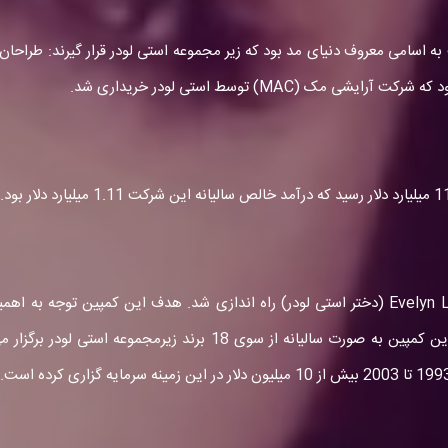
به اسامی معروف دنیای مد بود که زیر مجموعه استی لودر قرار گیرند: طراحان
(MAC) توسط استی لودر خریداری شد.
در اکتبر سال 1992، کمپین روبان صورتی ( (BCA توسطEvelyn Lauder (دختر استی لودر) راه ان
پستان که می تواند جان افراد را نجات دهد می باشد و اکنون این کمپی