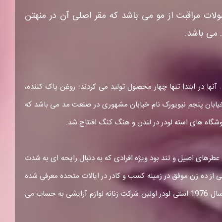
 آرایشی، عطر و محصولات مراقبت از مو می باشد که مقر اصلی آن در منهتن
 می باشد.
یس شد. آنها در ابتدا تنها چهار محصول تولید می کردند: روغن پاک کننده،
رک تاسیس کردند. گفتنی است خیابان پنجم نیویورک نام خیابان مشهوری در صنعت مد می باشد که
رد. فعالیت آرامیس در زمینه عطرهای اصیل و تند بود ویژه افرادی که به دنبال رایحه ای به شدت
آقایان گسترش یافت. در سال 1967 اکنون خانم استی لودر به عنوان یکی از ده زن موفق در زمینه کسب و کادر در ایالات متحده معرفی شده
بود و این همزمان بود با تاسیس یک نام تجاری جدید: کلینیک (Clinique) محصولات فوق العاده با کیفیت از بهترین متخصصین پوست. در سال 1976 استی لودر اولین شرکت زنانه لوازم آرایشی به حساب می