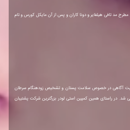
 مطرح مد تافی هیلفایر و دونا کاران و پس از آن مایکل کورس و تام
دازی شد. هدف این کمپین توجه به اهمیت آگاهی در خصوص سلامت پستان و تشخیص زودهنگام سرطان
ن به صورت سالیانه از سوی 18 برند زیرمجموعه استی لودر برگزار می شد. در راستای همین کمپین استی لودر بزرگترین شرکت پشتیبان