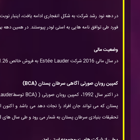
در دهه نود رشد شرکت به شکل انفجاری ادامه یافت، اینبار نوبت 
فورد طی توافق نامه هایی به استی لودر پیوستند. در همین دهه بود که شرکت آرایشی مک 
وضعیت مالی
در سال مالی 2016 شرکت Estée Lauder به فروش خالص 11.26 میلیارد دلار رسید که درآمد خالص سالیانه این شرکت 1.11 میلیارد دلار بود.
کمپین روبان صورتی آگاهی سرطان پستان (BCA)
تحقیقات بنیادی سرطان پستان به شمار می رود و طی سال های 1993 تا 2003 بیش از 10 میلیون دلار در این زمینه سرمایه گزاری کرده است.
برخی از شرکت های زیرمجموعه استی لودر