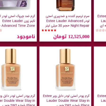
رم پودر استی لودر دابل ویر Estee
سرم ترمیم کننده و ضدپیری استی
کرم ضد چروک استی لودر ا
Lau
لودر Estee Lauder Advanced
تایم زون Estee Lauder
Night Repair حجم 30 میلی لیتر
☆☆☆
★★★★★
میلی لیتر
☆
12,525,000 تومان
ناموجود
رم پودر استی لودر دابل ویر Estee
کرم پودر استی لودر دابل ویر Estee
er Double Wear Stay in
Lauder Double Wear Stay in
Lau
Place شماره 2W1 چوبی
Place شماره 2W2 چوبی