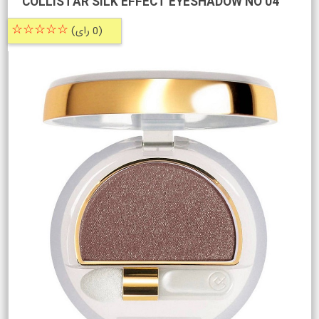
COLLISTAR SILK EFFECT EYESHADOW NO 04
☆☆☆☆☆
(0 رای)