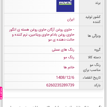
برند
کشور تولید
ایران
کننده
حاوی روغن آرگان حاوی روغن هسته ی انگور
حاوی روغن بادام حاوی ویتامین، نرم کننده و
ویژگی ها
حالت دهنده ی مو
گروه
رنگ های عسلی
دسته کالا
رنگ مو
رنگ مو
خانم ها
مناسب برای
تاریخ انقضاء
1408/12/6
بارکد
6260235289739
مشاهده ه