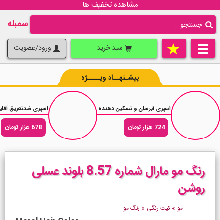
مشاهده تخفیف ها
سمبله
سبد خرید
ورود/عضویت
پیشـنهــاد ویــــژه
اسپری آبرسان و تسکین دهنده بدن وازلین Vaseline Aloe Soothe حجم 190 میلی لیتر
اسپری ضدتعریق آقایان رکسونا vanced V8 72H
724 هزار تومان
678 هزار تومان
رنگ مو مارال شماره 8.57 بلوند عسلی
روشن
مو
»
کیت رنگی
»
رنگ مو