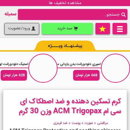
مشاهده تخفیف ها
سمبله
سبد خرید
ورود/عضویت
پیشـنهــاد ویــــژه
اسپری دئودورانت بدن یاردلی سواو Yardley Suave حجم 150 میلی لیتر
استیک دئودورانت اولد اسپایس نایت پنتر r
668 هزار تومان
628 هزار تومان
کرم تسکین دهنده و ضد اصطکاک ای
سی ام ACM Trigopax وزن 30 گرم
مراقبتی
»
صورت
»
پوست
»
ضد قرمزی