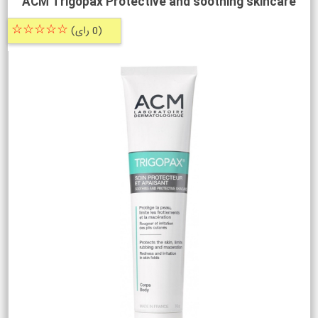
ACM Trigopax Protective and soothing skincare
☆☆☆☆☆
(0 رای)