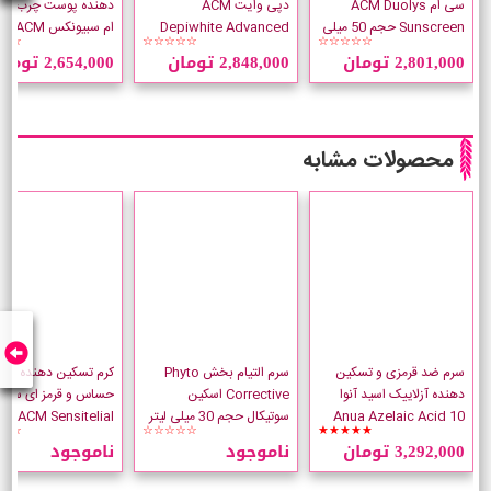
سی ام ACM Duolys
دپی وایت ACM
دهنده پوست چرب ای
Sunscreen حجم 50 میلی
Depiwhite Advanced
ام سبیونکس ACM
☆☆
☆☆☆☆☆
☆☆☆☆☆
لیتر
حجم 40 میلی لیتر
2,801,000 تومان
2,848,000 تومان
2,654,000 تومان
میلی لیتر
محصولات مشابه
سرم ضد قرمزی و تسکین
سرم التیام بخش Phyto
کرم تسکین دهنده پو
دهنده آزلاییک اسید آنوا
Corrective اسکین
حساس و قرمز ای سی 
Anua Azelaic Acid 10
سوتیکال حجم 30 میلی لیتر
ACM Sensitelial
☆☆
☆☆☆☆☆
★★★★★
حجم 30 میلی لیتر
oothing
3,292,000 تومان
ناموجود
ناموجود
لیتر