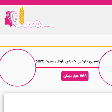
ر
اسپری دئودورانت بدن یاردلی اسپرت Yardley Sport حجم 150 میلی لیتر
668 هزار تومان