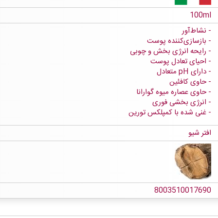
100ml
نشاط‌آور
بازسازی‌کننده پوست
رایحه انرژی بخش و چوبی
احیای تعادل پوست
دارای pH متعادل
حاوی کافئین
حاوی عصاره میوه گوارانا
انرژی بخشی فوری
غنی شده با کمپلکس تورین
افتر شیو
8003510017690