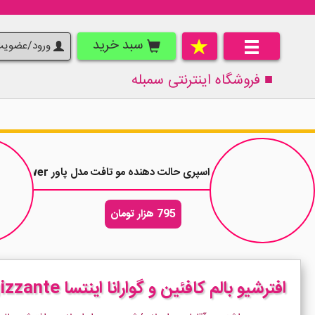
سبد خرید
ورود/عضوی
■ فروشگاه اینترنتی
سمبله
اسپری حالت دهنده مو تافت مدل پاور Taft Power حجم 250 میلی لیتر
795 هزار تومان
افترشیو بالم کافئین و گوارانا اینتسا Intesa Energizzante حجم 100 میلی لیتر