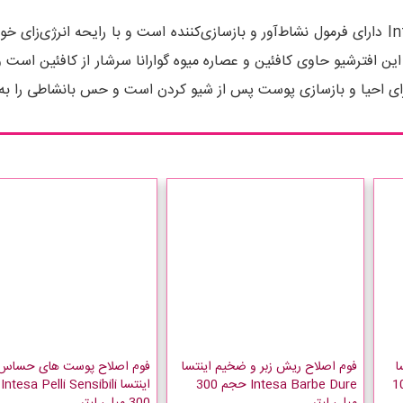
افترشیو بالم کافئین و گوارانا اینتسا Intesa Energizzante دارای فرمول نشاط‌آور و بازسازی‌کن
ین افترشیو حاوی کافئین و عصاره میوه گوارانا سرشار از کافئین است و
ا
فوم اصلاح ریش زبر و ضخیم اینتسا
فوم اصلاح پوست های حساس
Intes حجم 100
Intesa Barbe Dure حجم 300
ای
میلی لیتر
300 میلی لیتر