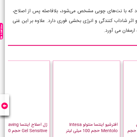
نده است و با رایحه انرژی‌زای خود که با نت‌های چوبی مشخص می‌شود، بلافاصله پس از اصلاح،
 اثر شاداب کنندگی و انرژی بخشی فوری دارد. علاوه بر این غنی
مشاهده ه
افترشیو اینتسا منتولو Intesa
ژل اصلاح اینتسا ving
نتسا Intesa Pelli Sensibili حجم
Mentolo حجم 100 میلی لیتر
Gel Sensitive حجم 200 میلی لیتر