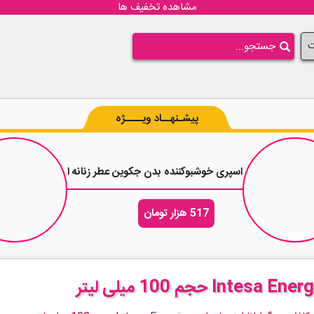
مشاهده تخفیف ها
ت
پیشـنهــاد ویــــژه
اسپری خوشبوکننده بدن جکوین عطر زنانه ایو سن لورن لیبره Libel حجم 200 میلی لیت
517 هزار تومان