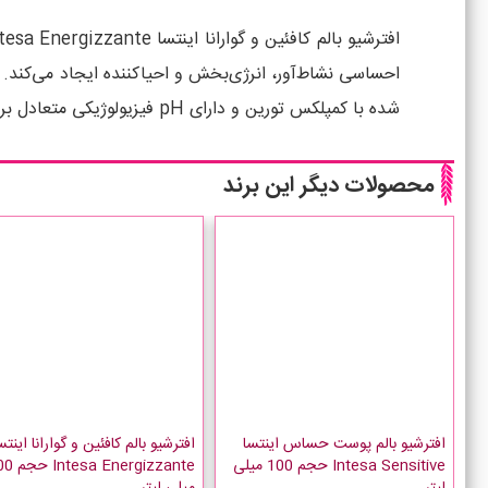
احساسی نشاط‌آور، انرژی‌بخش و احیاکننده ایجاد می‌کند. ا
شده با کمپلکس تورین و دارای pH فیزیولوژیکی متعادل برای احیا و بازسازی پوست پس از شیو کردن است و حس بانشاطی را به ارمغان می آورد.
محصولات دیگر این برند
افترشیو بالم پوست حساس اینتسا
افترشیو بالم کافئین و گوارانا اینتس
Intesa Sensitive حجم 100 میلی
a Energizzante
لیتر
میلی لیتر