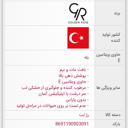
برند
کشور تولید
کننده
حاوی ویتامین
بله
E
- بافت مات و نرم
- پوشش دهی بالا
- حاوی ویتامین E
سایر ویژگی ها
- مرطوب کننده و جلوگیری از خشکی لب
- سر درشت با اپلیکیشن آسان
- بدون پارابن
- عدم تست بر روی حیوانات در مراحل تولید
دسته کالا
رژ لب
بارکد
8691190903091