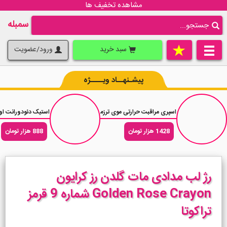
مشاهده تخفیف ها
سمبله
سبد خرید
ورود/عضویت
پیشـنهــاد ویــــژه
اسپری مراقبت حرارتی موی ترزمی Tresemme Protecting Heat حجم 236 میلی لیتر
استیک دئودورانت اولد اسپایس پیور 
1428 هزار تومان
888 هزار تومان
رژ لب مدادی مات گلدن رز کرایون
Golden Rose Crayon شماره 9 قرمز
تراکوتا