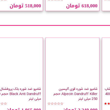
618,000 تومان
518,000 تومان
شاپ
شامپو ضد شوره قوی آلپسین
شامپو ضد شوره بلک پروفشنال
The Body Shop حجم 400
Alpecin Dandruff Killer حجم
uff
250 میلی لیتر
میلی لیتر
☆☆☆
☆☆☆☆☆
★
2,240,000 تومان
1,865,000 تومان