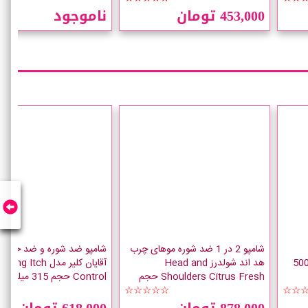
453,000 تومان
ناموجود
شامپو 2 در 1 ضد شوره موهای چرب
شامپو ضد شوره و ضد خارش
Black Anti Dandr حجم 500
هد اند شولدرز Head and
آقایان کلیر مدل Itch
Shoulders Citrus Fresh حجم
Control حجم 315 میلی لیتر
☆☆
330 میلی لیتر
☆☆☆☆☆
★★
878,000 تومان
618,000 تومان