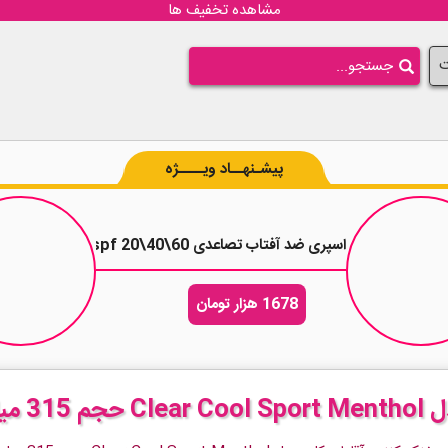
مشاهده تخفیف ها
ت
پیشـنهــاد ویــــژه
200 میلی لیتر
اسپری ضد آفتاب تصاعدی spf 20\40\60 ضد آلودگی محیطی Be3 حجم 100 میل
1678 هزار تومان
لیتر