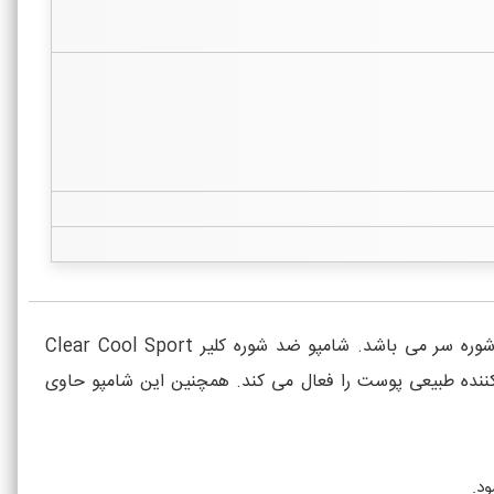
شامپو ضد شوره و خنک کننده جدید آقایان کلیر مدل Clear Cool Sport Menthol محافظت کننده طولانی مدت در برابر شوره سر می باشد. شامپو ضد شوره کلیر Clear Cool Sport
ظ کننده طبیعی پوست را فعال می کند. همچنین این شامپو حاوی