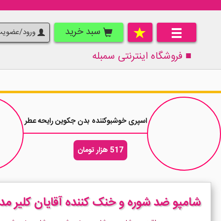
سبد خرید
ورود/عضوی
■ فروشگاه اینترنتی
سمبله
اسپری خوشبوکننده بدن جکوین رایحه عطر مردانه داریوش حجم 
517 هزار تومان
شامپو ضد شوره و خنک کننده آقایان کلیر مدل Clear Cool Sport Menthol حجم 315 میلی 