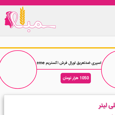
اسپری ضدتعریق لورال فرش اکستریم LOreal Fresh Extreme حجم 250 میلی لیتر
1050 هزار تومان