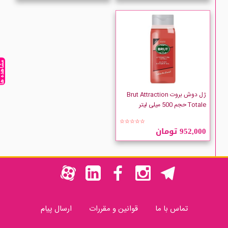
مشاهده ه
ژل دوش بروت Brut Attraction
Totale حجم 500 میلی لیتر
☆☆☆☆☆
952,000 تومان
تماس با ما
قوانین و مقررات
ارسال پیام