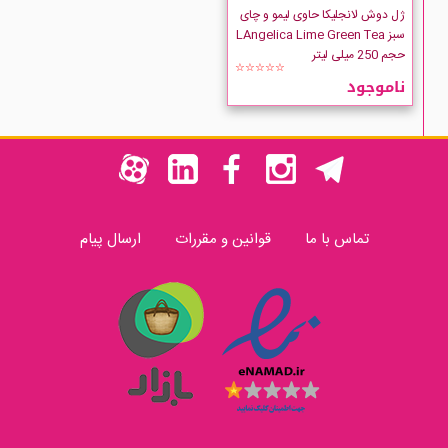
ژل دوش لانجلیکا حاوی لیمو و چای
سبز LAngelica Lime Green Tea
حجم 250 میلی لیتر
☆☆☆☆☆
ناموجود
تماس با ما
قوانین و مقررات
ارسال پیام