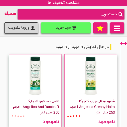
مشاهده تخفیف ها
سمبله
سبد خرید
ورود/عضویت
در حال نمایش 5 مورد از 5 مورد
فقط نمایش کالاهای موجود
شامپو موهای چرب لانجلیکا
شامپو ضد شوره لانجلیکا
LAngelica Greasy Hairs حجم
LAngelica Anti Dandruff حجم
250 میلی لیتر
250 میلی لیتر
☆☆☆☆☆
★★★★★
ناموجود
ناموجود
LANGELICA