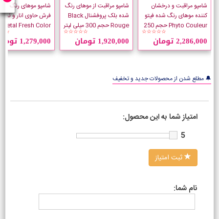
شامپو مراقبت و درخشان
شامپو مراقبت از موهای رنگ
شامپو موهای رنگ شده
کننده موهای رنگ شده فیتو
شده بلک پروفشنال Black
فرش حاوی انار و نخل 
Phyto Couleur حجم 250
Rouge حجم 300 میلی لیتر
Petal Fresh Color
★☆
☆☆☆☆☆
☆☆☆☆☆
میلی لیتر
Protection حجم 355 میل
2,286,000 تومان
1,920,000 تومان
1,279,000 تومان
🔔 مطلع شدن از محصولات جدید و تخفیف
امتیاز شما به این محصول:
5
ثبت امتیاز
نام شما: