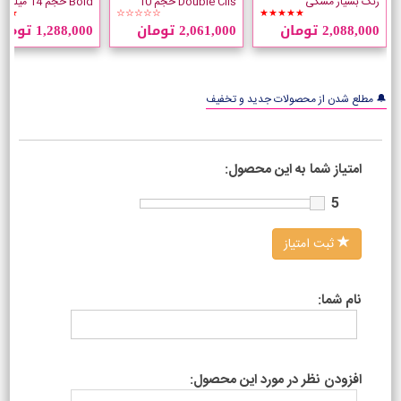
رنگ بسیار مشکی
Double Cils حجم 10
Bold حجم 14 میلی لیتر
★★
☆☆☆☆☆
★★★★★
میلی لیتر
2,088,000 تومان
2,061,000 تومان
1,288,000 تومان
🔔 مطلع شدن از محصولات جدید و تخفیف
امتیاز شما به این محصول:
5
ثبت امتیاز
نام شما:
افزودن نظر در مورد این محصول: