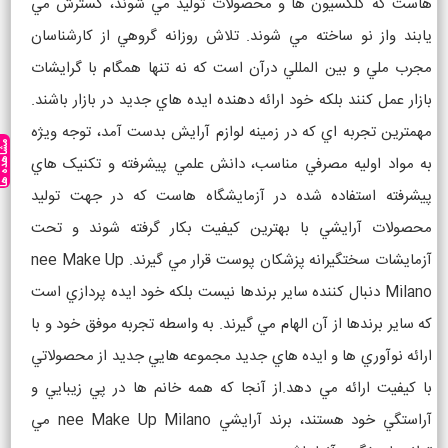
هاست که کلکسيون ها و محصولات توليد مي شوند، گسترش مي
يابند واز نو ساخته مي شوند. تلاش روزانه گروهي از کارشناسان
مجرب ملي و بين المللي درآن است که نه تنها همگام با گرايشات
بازار عمل کنند بلکه خود ارائه دهنده ايده هاي جديد در بازار باشند.
مهمترين تجربه اي که در زمينه لوازم آرايش بدست آمد، توجه ويژه
مشاهده ه
به مواد اوليه مصرفي مناسب، دانش علمي پيشرفته و تکنيک هاي
پيشرفته استفاده شده در آزمايشگاه هاست که در جهت توليد
محصولات آرايشي با بهترين کيفيت بکار گرفته شوند و تحت
آزمايشات سختگيرانه پزشکان پوست قرار مي گيرند. nee Make Up
Milano دنبال کننده ساير برندها نيست بلکه خود ايده پردازي است
که ساير برندها از آن الهام مي گيرند. به واسطه تجربه موفق خود و با
ارائه نوآوري ها و ايده هاي جديد مجموعه هايي جديد از محصولاتي
با کيفيت ارائه مي دهد.از آنجا که همه خانم ها در پي زيبايي و
آراستگي خود هستند، برند آرايشي nee Make Up Milano مي