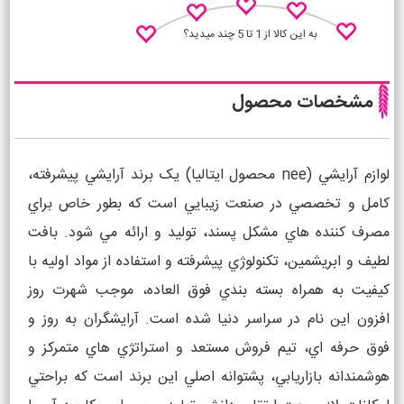
به این کالا از 1 تا 5 چند میدید؟
مشخصات محصول
نظـر منو اعلام کن
لوازم آرايشي (nee محصول ايتاليا) يک برند آرايشي پيشرفته،
کامل و تخصصي در صنعت زيبايي است که بطور خاص براي
مصرف کننده هاي مشکل پسند، توليد و ارائه مي شود. بافت
لطيف و ابريشمين، تکنولوژي پيشرفته و استفاده از مواد اوليه با
کيفيت به همراه بسته بندي فوق العاده، موجب شهرت روز
افزون اين نام در سراسر دنيا شده است. آرايشگران به روز و
فوق حرفه اي، تيم فروش مستعد و استراتژي هاي متمرکز و
هوشمندانه بازاريابي، پشتوانه اصلي اين برند است که براحتي