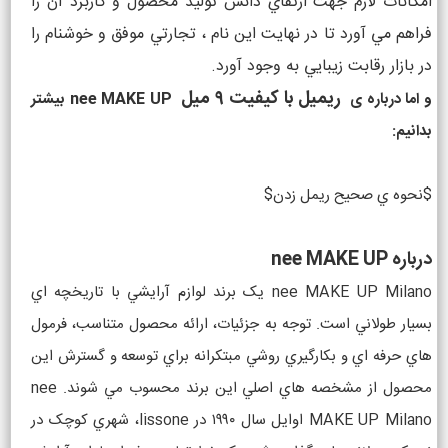
امکانات لازم جهت ارتقاي دانش توليد محصول و کاربرد آن را
فراهم مي آورد تا در نهايت اين نام ، تجارتي موفق و خوشنام را
در بازار رقابت زيبايي به وجود آورد.
ریمیل با کیفیت ۹ میل
و اما درباره ی
nee MAKE UP بیشتر
بدانیم:
$نحوه ي صحيح ريمل زدن$
درباره nee MAKE UP
nee MAKE UP Milano يک برند لوازم آرايشي با تاريخچه اي
بسيار طولاني است. توجه به جزئيات، ارائه محصول متناسب، فرمول
هاي حرفه اي و بکارگيري روشي مبتکرانه براي توسعه و گسترش اين
محصول از مشخصه هاي اصلي اين برند محسوب مي شوند. nee
MAKE UP Milano اوايل سال ۱۹۹۰ در lissone، شهري کوچک در