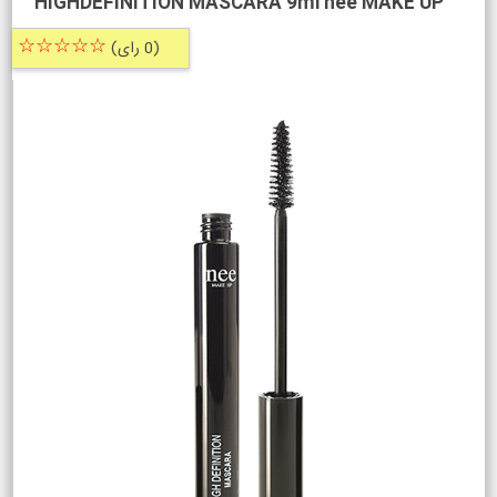
HIGHDEFINITION MASCARA 9ml nee MAKE UP
☆☆☆☆☆
(0 رای)