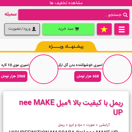
مشاهده تخفیف ها
سمبله
سبد خرید
ورود/عضویت
پیشـنهــاد ویــــژه
اسپری خوشبوکننده بدن گل ارکیده یاردلی Yardley Imperial Orchid حجم 150 میلی لیتر
اسپری موی 10 کاره رولون یونیک وان Revlon Uniq One حجم 150 میلی لیتر
668 هزار تومان
2968 هزار تومان
ریمل با کیفیت بالا ۹میل nee MAKE
UP
آرایشی
»
صورت
»
مژه و ابرو
»
ریمل