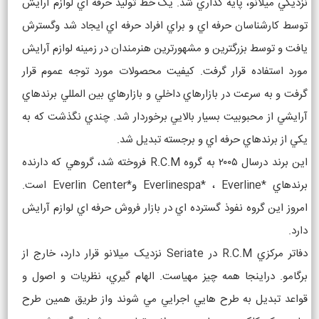
نزديکي ميلانو، پايه گذاري شد. يک خط توليد حرفه اي لوازم آرايش
توسط کارشناسان حرفه اي و براي افراد حرفه اي ايجاد شد وگسترش
يافت و توسط بزرگترين و مشهورترين هنرمندان در زمينه لوازم آرايش
مورد استفاده قرار گرفت. کيفيت محصولات مورد توجه عموم قرار
گرفت و به سرعت در بازارهاي داخلي و بازارهاي بين المللي برندهاي
آرايشي از محبوبيت بسيار بالايي برخوردار شد. چندي نگذشت که به
يکي از برندهاي حرفه اي و برجسته تبديل شد.
اين برند درسال ۲۰۰۵ به گروه R.C.M فروخته شد، گروهي که دارنده
برندهاي *Everlinespa* ، Everline و*Everlin Center است.
امروز اين گروه نفوذ گسترده اي در بازار فروش حرفه اي لوازم آرايش
دارد.
دفاتر مرکزي R.C.M در Seriate نزديک ميلانو قرار دارد، خارج از
برگامو. دراينجا همه چيز مهياست. الهام گيري، نظريات و اصول و
قواعد تبديل به طرح هايي اجرايي مي شوند واز طريق همين طرح