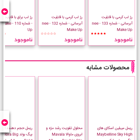
رژ لب کرمی با قابلیت
رژ لب کرمی با قابلیت
رژ لب براق با قابلیت آ
آبرسانی - شماره 133 - nee
آبرسانی - شماره 132 - nee
- شماره 110 - e
Up
Make Up
Make Up
☆☆
☆☆☆☆☆
★★★★★
ناموجود
ناموجود
ناموجود
محصولات مشابه
ریمل میبلین اسکای های
محلول تقویت رشد مژه و
ریمل حجم دهنده ایزاد
Maybelline Sky High
ابروی ماوالا Mavala
بیگ بولد adora Big