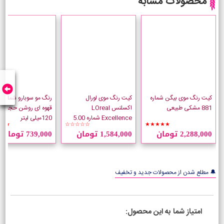
محصولات مشابه
کیت رنگ موی بیگن شماره
کیت رنگ موی لورال
881 مشکی طبیعی
اکسلنس LOreal
قهوه ای روشن حجم
Excellence شماره 5.00
120میلی لیتر
★★
☆☆☆☆☆
★★★★★
قهوه ای طبیعی روشن
2,288,000 تومان
1,584,000 تومان
739,000 تومان
🔔 مطلع شدن از محصولات جدید و تخفیف
امتیاز شما به این محصول: