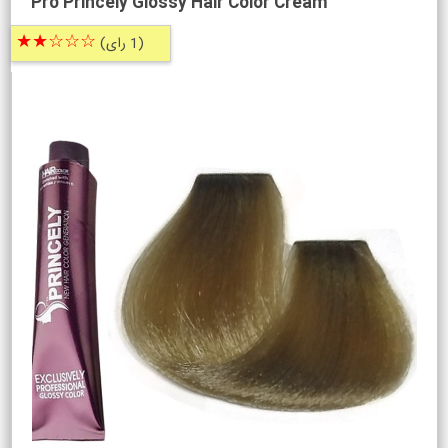
Pro Princely Glossy Hair Color Cream
☆☆☆★★
(1 رای)