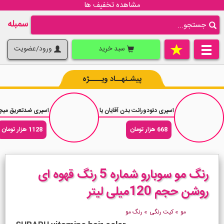
مشاهده تخفیف ها
سمبله
سبد خرید
ورود/عضویت
پیشـنهــاد ویــــژه
اسپری دئودورانت بدن آقایان یاردلی الیت Yardley Elite حجم 150 میلی لیتر
اسپری ضدتعریق میچام شاور فرش hower Fresh
668 هزار تومان
1128 هزار تومان
رنگ مو سوبارو شماره 5 رنگ قهوه ای
روشن حجم 120میلی لیتر
مو
»
کیت رنگی
»
رنگ مو