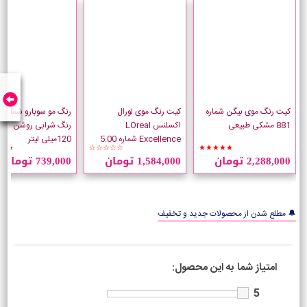
کیت رنگ موی بیگن شماره
کیت رنگ موی لورال
رنگ
881 مشکی طبیعی
اکسلنس LOreal
رنگ شرابی روشن حج
Excellence شماره 5.00
120میلی لیتر
★★
☆☆☆☆☆
★★★★★
قهوه ای طبیعی روشن
2,288,000 تومان
1,584,000 تومان
739,000 تومان
🔔 مطلع شدن از محصولات جدید و تخفیف
امتیاز شما به این محصول:
5