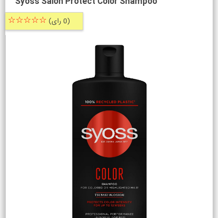
Syoss Salon Protect Color Shampoo
☆☆☆☆☆
(0 رای)