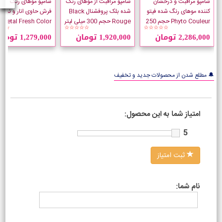
شامپو مراقبت و درخشان
شامپو مراقبت از موهای رنگ
شامپو موهای رنگ شده
کننده موهای رنگ شده فیتو
شده بلک پروفشنال Black
فرش حاوی انار و نخل 
Phyto Couleur حجم 250
Rouge حجم 300 میلی لیتر
Petal Fresh Color
★☆
☆☆☆☆☆
☆☆☆☆☆
میلی لیتر
Protection حجم 355 میل
2,286,000 تومان
1,920,000 تومان
1,279,000 تومان
🔔 مطلع شدن از محصولات جدید و تخفیف
امتیاز شما به این محصول:
5
ثبت امتیاز
نام شما: