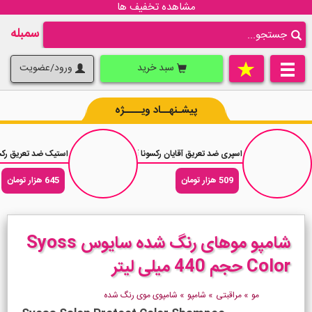
مشاهده تخفیف ها
سمبله
سبد خرید
ورود/عضویت
پیشـنهــاد ویــــژه
اسپری ضد تعریق آقایان رکسونا آنتی باکتریال Rexona Antibacterial Protection حجم 200 میلی لیتر
استیک ضد تعریق رکسونا کتان درای on Dry
509 هزار تومان
645 هزار تومان
شامپو موهای رنگ شده سایوس Syoss
Color حجم 440 میلی لیتر
مو
»
مراقبتی
»
شامپو
»
شامپوی موی رنگ شده