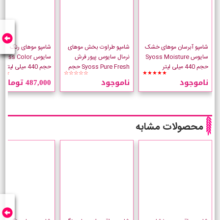
شامپو آبرسان موهای خشک
شامپو طراوت بخش موهای
شامپو موهای رنگ شده
سایوس Syoss Moisture
نرمال سایوس پیور فرش
سایوس Syoss Color
حجم 440 میلی لیتر
Syoss Pure Fresh حجم
حجم 440 میلی لیتر
☆☆
☆☆☆☆☆
★★★★★
440 میلی لیتر
ناموجود
ناموجود
487,000 تومان
محصولات مشابه