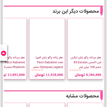
محصولات دیگر این برند
عطر مردانه پاکو رابان ایکس
عطر زنانه پاکو رابان المپیا
عطر مردانه پاکو رابان ف
اس اکسس XS Excess
لجند Paco Rabanne
Paco Rabanne
حجم 100 میلی لیتر
Olympea Legend حجم
om
☆☆
☆☆☆☆☆
☆☆☆☆☆
80 میلی لیتر
لیتر
8,306,000 تومان
11,928,000 تومان
13,891,000 تومان
محصولات مشابه