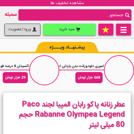
مشاهده تخفیف ها
سمبله
سبد خرید
ورود/عضویت
پیشـنهــاد ویــــژه
اسپری دئودورانت بدن یاردلی اسپرت Yardley Sport حجم 150 میلی لیتر
اکسیدان 9 درصد فورگرلز شماره 30 حجم 180 میل
668 هزار تومان
29 هزار تومان
عطر زنانه پاکو رابان المپیا لجند Paco
Rabanne Olympea Legend حجم
80 میلی لیتر