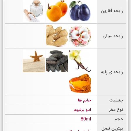
رایحه آغازین
رایحه میانی
رایحه ی پایه
جنسیت
خانم ها
نوع عطر
ادو پرفیوم
حجم
80ml
بهترین فصل