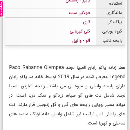
پاییز - زمستان
استفاده
مشاهده ه
ماندگاری
طولانی مدت
پراکندگی
قوی
گروه بویایی
گلی کهربایی
رایحه غالب
آلو - وانیل
عطر زنانه پاکو رابان المپیا لجند Paco Rabanne Olympea
Legend معرفی شده در سال 2019 توسط خانه مد پاکو رابان
دارای رایحه وانیلی و میوه ای می باشد. رایحه آغازین المپیا
لجند شامل نت های آلو سیاه، زردآلو و نمک دریا است. در
میانه مسیر بویایی رایحه های گلی و گل زنجبیل قرار دارند. نت
های پایانی این ترکیب نیز شامل وانیل، دانه تونکا، ماسه های
ساحلی و کهربا است.