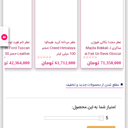
عطر مجدا بکالی فیوژن
عطر مردانه کرید هیمالیا
عطر تام فورد توسکان لد
ساکری Majda Bekkali J
Creed Himalaya حجم
Tom Ford Tuscan
ai Fait Un Reve Obscur
100 میلی لیتر
Leather حجم 50 میلی لیتر
★★
☆☆☆☆☆
☆☆☆☆☆
71,350,000 تومان
61,712,000 تومان
42,364,000 تومان
🔔 مطلع شدن از محصولات جدید و تخفیف
امتیاز شما به این محصول:
5