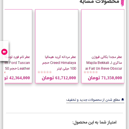
محصولات مشابه
عطر مجدا بکالی فیوژن
عطر مردانه کرید هیمالیا
عطر تام فورد توسکان لد
ساکری Majda Bekkali J
Creed Himalaya حجم
Tom Ford Tuscan
ai Fait Un Reve Obscur
100 میلی لیتر
Leather حجم 50 میلی لیتر
★★
☆☆☆☆☆
☆☆☆☆☆
71,350,000 تومان
61,712,000 تومان
42,364,000 تومان
🔔 مطلع شدن از محصولات جدید و تخفیف
امتیاز شما به این محصول: