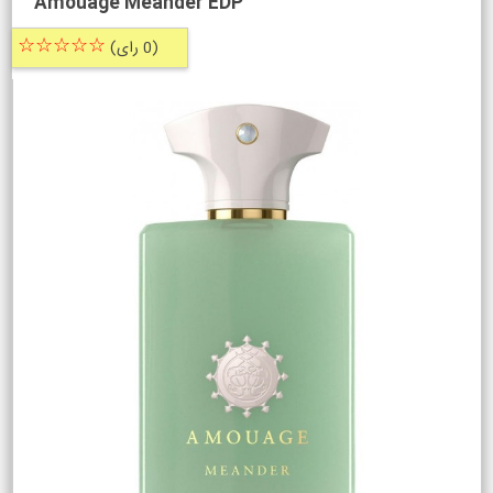
Amouage Meander EDP
☆☆☆☆☆
(0 رای)