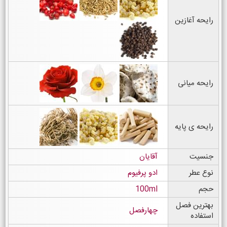
رایحه آغازین
رایحه میانی
رایحه ی پایه
جنسیت
آقایان
نوع عطر
ادو پرفیوم
حجم
100ml
بهترین فصل
چهارفصل
استفاده