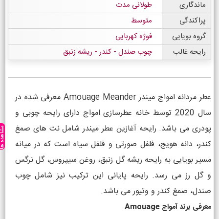
ماندگاری
طولانی مدت
پراکندگی
متوسط
گروه بویایی
فوژه کهربایی
رایحه غالب
چوب صندل - کندر - ریشه زنبق
عطر مردانه امواج میندر Amouage Meander معرفی شده در
سال 2020 توسط خانه عطرسازی امواج دارای رایحه چوبی و
پودری می باشد. رایحه آغازین عطر میندر شامل نت های صمغ
مشاهده ه
کندر، دانه هویج، فلفل صورتی و فلفل سیاه است که در میانه
مسیر بویایی به رایحه ریشه گل زنبق، روغن سیپروس، گل نرگس
و گل رز می رسد. رایحه پایانی این ترکیب نیز شامل چوب
صندل، صمغ کندر و وتیور می باشد.
معرفی برند آمواج Amouage