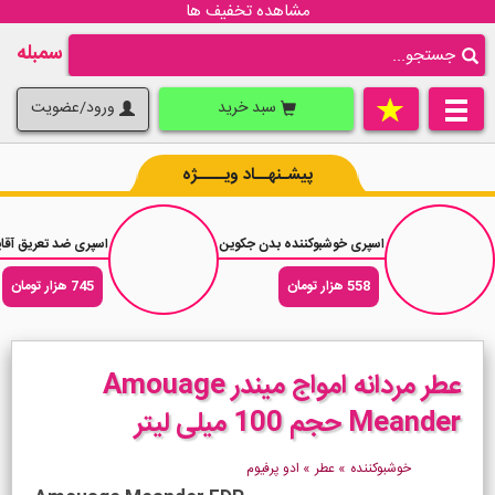
مشاهده تخفیف ها
سمبله
سبد خرید
ورود/عضویت
پیشـنهــاد ویــــژه
اسپری خوشبوکننده بدن جکوین رایحه عطر مردانه اونیرو Onere حجم 200 میلی لیتر
اسپری ضد تعریق آقایان داو مینرال ر
558 هزار تومان
745 هزار تومان
عطر مردانه امواج میندر Amouage
Meander حجم 100 میلی لیتر
خوشبوکننده
»
عطر
»
ادو پرفیوم