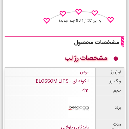
به این کالا از 1 تا 5 چند میدید؟
مشخصات محصول
مشخصات رژ لب
نظـر منو اعلام کن
نوع رژ
موس
رنگ رژ
شکوفه ای - BLOSSOM LIPS
حجم
4ml
برند
مدت
ماندگاری طولانی