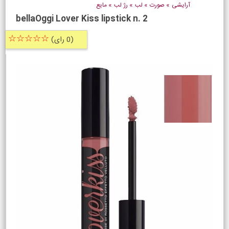
آرایشی
»
صورت
»
لب
»
رژ لب
»
مایع
bellaOggi Lover Kiss lipstick n. 2
☆☆☆☆☆
(0 رای)