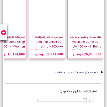
عطر مردانه والنتینو یومو روما
عطر مردانه دیور فارنهایت
عطر زنانه کارولینا هررا
Valentino Uomo Born
Dior Fahrenheit EDT
اچ lina Herrera CH
in Roma حجم 100 میلی
حجم 100 میلی لیتر
Women ح
★★
☆☆☆☆☆
☆☆☆☆☆
لیتر
لیتر
20,800,000 تومان
20,744,000 تومان
13,154,000 تومان
🔔 مطلع شدن از محصولات جدید و تخفیف
امتیاز شما به این محصول:
5