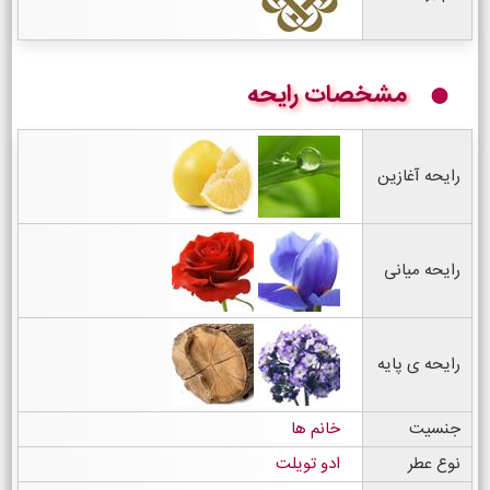
مشخصات رایحه
رایحه آغازین
رایحه میانی
رایحه ی پایه
جنسیت
خانم ها
نوع عطر
ادو تویلت