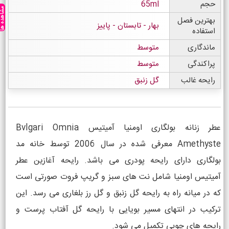
حجم
65ml
مشاهده ه
بهترین فصل
بهار - تابستان - پاییز
استفاده
ماندگاری
متوسط
پراکندگی
متوسط
رایحه غالب
گل زنبق
عطر زنانه بولگاری اومنیا آمیتیس Bvlgari Omnia
Amethyste معرفی شده در سال 2006 توسط خانه مد
بولگاری دارای رایحه پودری می باشد. رایحه آغازین عطر
آمیتیس اومنیا شامل نت های سبز و گریپ فروت صورتی است
که در میانه راه به رایحه گل زنبق و گل رز بلغاری می رسد. این
ترکیب در انتهای مسیر بویایی با رایحه گل آفتاب پرست و
رایحه های چوبی تکمیل می شود.