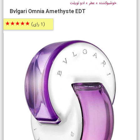
خوشبوکننده
»
عطر
»
ادو تویلت
Bvlgari Omnia Amethyste EDT
★★★★★
(1 رای)