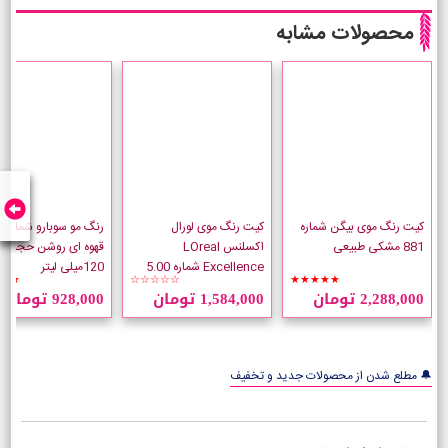
محصولات مشابه
کیت رنگ موی بیگن شماره
کیت رنگ موی لورال
881 مشکی طبیعی
اکسلنس LOreal
قهوه ای روشن حجم
Excellence شماره 5.00
120میلی لیتر
★★
☆☆☆☆☆
★★★★★
قهوه ای طبیعی روشن
2,288,000 تومان
1,584,000 تومان
928,000 تومان
🔔 مطلع شدن از محصولات جدید و تخفیف