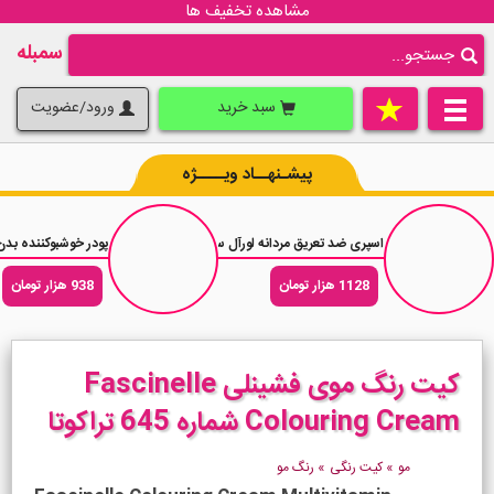
مشاهده تخفیف ها
سمبله
سبد خرید
ورود/عضویت
پیشـنهــاد ویــــژه
اسپری ضد تعریق مردانه لورآل سری Men Expert مدل INVINCIBLE SPORT حجم 250 میلی لیتر
پودر خوشبوکننده بدن یاردلی رایحه گ
1128 هزار تومان
938 هزار تومان
کیت رنگ موی فشینلی Fascinelle
Colouring Cream شماره 645 تراکوتا
مو
»
کیت رنگی
»
رنگ مو