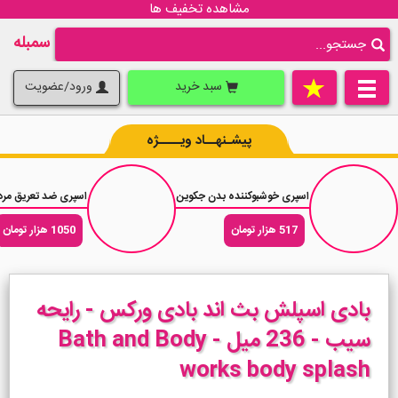
مشاهده تخفیف ها
سمبله
سبد خرید
ورود/عضویت
پیشـنهــاد ویــــژه
اسپری خوشبوکننده بدن جکوین رایحه عطر زنانه لانوین مری می Hurry Up حجم 200 میلی لیتر
اسپری ضد تعریق مردانه لورآل سری Men Expert مد
517 هزار تومان
1050 هزار تومان
بادی اسپلش بث اند بادی ورکس - رایحه
سیب - 236 میل - Bath and Body
works body splash