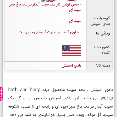
- حس اولین گاز یک سیب آبدار در یک باغ سبز
میوه ای
گروه رایحه
میوه ای
بادی اسپلش
حاوی آلوئه ورا جهت آبرسانی به پوست
ویژگی ها
کشور تولید
کننده
دسته کالا
بادی اسپلش
بادی اسپلش رایحه سیب محصول برند bath and body
مشاهده ه
works می باشد. این بادی اسپلش با حس اولین گاز یک
سیب آبدار در یک باغ سبز میوه ای و رایحه ای از سیب، شکوفه
سیب، گل موگه، چوب حس بسیار خوشایندی به شما می دهد.