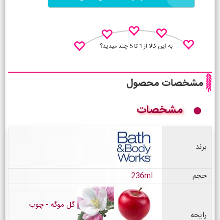
به این کالا از 1 تا 5 چند میدید؟
مشخصات محصول
مشخصات
نظـر منو اعلام کن
برند
حجم
236ml
گل موگه - چوب
رایحه