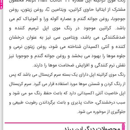
مشاهده ه
رنگ موی کراتینه اپل شماره 11 Aepl Hair Color محصول
مشترک از ایتالیا حاوی کراتین، ویتامین C، روغن زیتون، روغن
جوجوبا، روغن جوانه گندم و عصاره آلوئه ورا و آمونیاک کم می
باشد. کراتین موجود در رنگ موی اپل ترمیم کننده و
ضدشکنندگی می باشد، ویتامین سی نیز به عنوان درخشان
کننده و آنتی اکسیدان شناخته می شود، روغن زیتون نرمی و
جلوه موها را بهبود می بخشد و روغن جوانه گندم و جوجوبا نیز
نقش نرم کنندگی و افزایش ضخامت موها را دارند.
رنگ موی کراتینه اپل دارای یک بسته سرم کریستال می باشد که پس
از رنگ کردن و شستن موها مورد استفاده قرار می گیرد. سرم کریستال
اپل خاصیت آنتی اکسیدانی دارد که باعث حفظ رنگ مو می شود و
سبب درخشندگی، حالت پذیری و باعث برگرداندن رطوبت طبیعی و
جلوگیری از موخوره می شود.
محصولات دیگر این برند