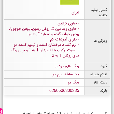
کشور تولید
ایران
کننده
حاوی کراتین
حاوی ویتامین C، روغن زیتون، روغن جوجوبا،
روغن جوانه گندم و عصاره آلوئه ورا
دارای آمونیاک کم
ویژگی ها
نرم کننده، درخشان کننده و ترمیم کننده مو
نسبت ترکیب با اکسیدان 1 به 1 و برای رنگ
های روشن 1 به 2
گروه
رنگ های دودی
اقلام همراه
یک ساشه سرم مو
دسته کالا
رنگ مو
بارکد
6260606800235