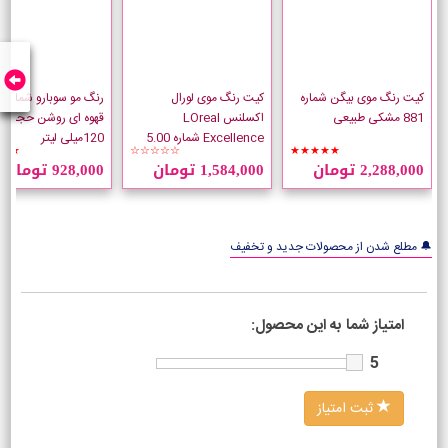
کیت رنگ موی بیگن شماره
کیت رنگ موی لورال
881 مشکی طبیعی
اکسلنس LOreal
قهوه ای روشن حجم
Excellence شماره 5.00
120میلی لیتر
★★
☆☆☆☆☆
★★★★★
قهوه ای طبیعی روشن
2,288,000 تومان
1,584,000 تومان
928,000 تومان
🔔 مطلع شدن از محصولات جدید و تخفیف
امتیاز شما به این محصول:
5
ثبت امتیاز