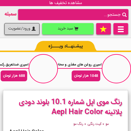
مشاهده تخفیف ها
سمبله
سبد خرید
ورود/عضویت
پیشـنهــاد ویــــژه
اسپری روغن های مغذی و محافظت موی پنتن میراکل Pantene Miracles 7in1 حجم 100 میلی لیتر
اسپری ضدتعریق رکسونا رایحه پودری  Dry 72H
1048 هزار تومان
688 هزار تومان
رنگ موی اپل شماره 10.1 بلوند دودی
پلاتینه Aepl Hair Color
مو
»
کیت رنگی
»
رنگ مو