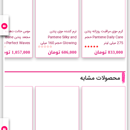
کرم موی مراقبت روزانه پنتن
نرم کننده موی پنتن
موس حالت دهنده موه
Pantene Daily Care حجم
Pantene Silky and
مجعد پنتن Pantene
275 میلی لیتر
Glowing حجم 160 میلی
☆☆
☆☆☆☆☆
★★★★★
لیتر
میلی لیتر
833,000 تومان
606,000 تومان
1,057,000 تومان
محصولات مشابه