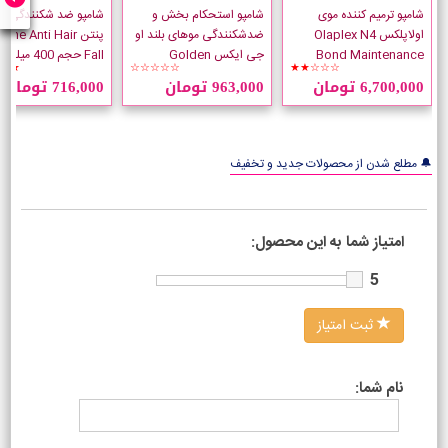
شامپو ترمیم کننده موی
شامپو استحکام بخش و
شامپو ضد شکنندگی مو
اولاپلکس Olaplex N4
ضدشکنندگی موهای بلند او
پنتن ene Anti Hair
Bond Maintenance
جی ایکس Golden
Fall حجم 400 میلی لیتر
★★
☆☆☆☆☆
★★☆☆☆
حجم 250 میلی لیتر
Turmeric حجم 385 میلی
6,700,000 تومان
963,000 تومان
716,000 تومان
لیتر
🔔 مطلع شدن از محصولات جدید و تخفیف
امتیاز شما به این محصول:
5
ثبت امتیاز
نام شما: