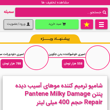
مشاهده تخفیف ها
سمبله
سبد خرید
ورود/عضویت
پیشـنهــاد ویــــژه
اسپری خوشبوکننده بدن جکوین رایحه عطر مردانه اونیرو Onere حجم 200 میلی لیتر
اسپری دئودورانت سیمپل پیور Simple Pure 
558 هزار تومان
788 هزار تومان
شامپو ترمیم کننده موهای آسیب دیده
پنتن Pantene Milky Damage
Repair حجم 400 میلی لیتر