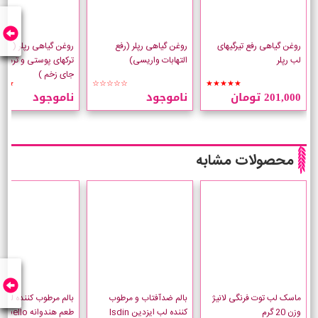
روغن گیاهی رفع تیرگیهای
روغن گیاهی رپلر (رفع
روغن گیاهی رپلر ( رفع
لب رپلر
التهابات واریسی)
ترکهای پوستی و ترمیم 
جای زخم )
★★
☆☆☆☆☆
★★★★★
201,000 تومان
ناموجود
ناموجود
محصولات مشابه
ماسک لب توت فرنگی لانیژ
بالم ضدآفتاب و مرطوب
بالم مرطوب کننده لب لا
وزن 20 گرم
کننده لب ایزدین Isdin
طعم هندوانه abello