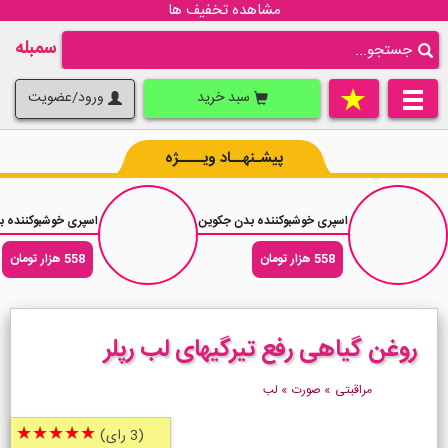
مشاهده تخفیف ها
سمبله
سبد خرید
ورود/عضویت
پیشـنهــاد ویــــژه
اسپری خوشبوکننده بدن جکوین رایحه عطر مردانه لاگوست بلنک پیور حجم 200 میلی لیتر
اسپری خوشبوکننده بدن مردانه جانوین م
558 هزار تومان
558 هزار تومان
روغن گیاهی رفع تیرگیهای لب رپلر
مراقبتی
»
صورت
»
لب
★★★★★
(3 رای)