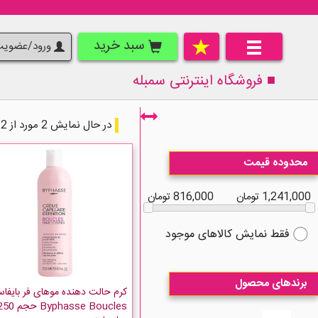
سبد خرید
ورود/عضوی
■ فروشگاه اینترنتی
سمبله
در حال نمایش 2 مورد از 2 مورد
محدوده قیمت
1,241,000 تومان
816,000 تومان
فقط نمایش کالاهای موجود
برندهای محصول
کرم حالت دهنده موهای فر بایفا
Byphasse Boucles حجم