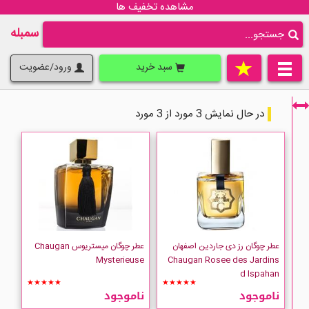
مشاهده تخفیف ها
سمبله
سبد خرید
ورود/عضویت
در حال نمایش 3 مورد از 3 مورد
فقط نمایش کالاهای موجود
عطر چوگان رز دی جاردین اصفهان
عطر چوگان میستریوس Chaugan
Mysterieuse
Chaugan Rosee des Jardins
d Ispahan
★★★★★
★★★★★
ناموجود
ناموجود
CHAUGAN