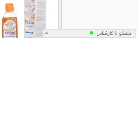
گفتگو با کارشناس
پیگیری سفارش
شامپو عسل ضد شوره پریزن 200 گرم
زمان ارسال سفارشات
☆☆☆☆
ناموجود
ارســال