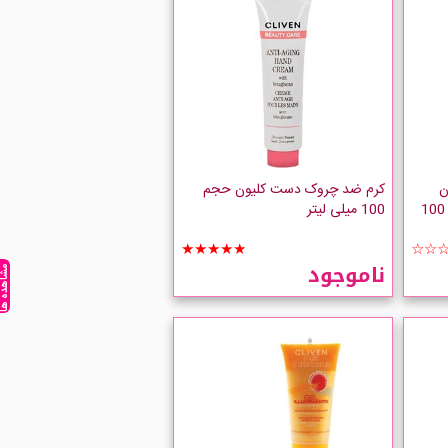
ن
کرم ضد چروک دست کلیون حجم
Multipurpose Cream حجم 100
100 میلی لیتر
★★★★★
☆☆
ناموجود
مشاهده ه