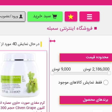
سبد خرید
ورود/عضوی
■ فروشگاه اینترنتی
سمبله
در حال نمایش 40 مورد از 167 مورد
محدوده قیمت
2,186,000 تومان
9,000 تومان
فقط نمایش کالاهای موجود
برندهای محصول
کرم مغذی صورت حاوی عصاره انگ
کلیون Cliven Grape حجم 300