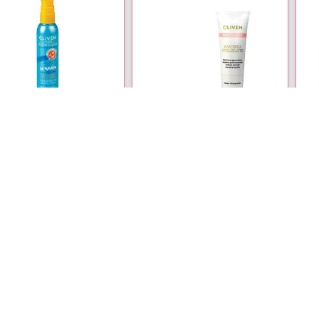
ماسک طراوت بخش و احیا کننده
شیر ضد آفتاب بدن کودکان کلی
کلیون (مخصوص پوست های نرمال و
spf 50 حجم 125 میل
خشک) حجم 125 میل
☆☆☆
☆☆☆☆☆
☆
ناموجود
ناموجود