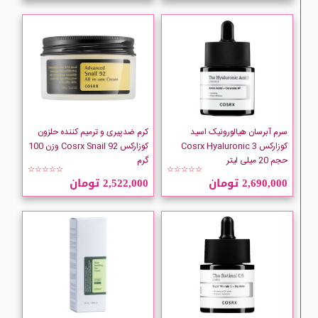
سرم آبرسان هیالورونیک اسید
کرم ضدپیری و ترمیم کننده حلزون
کوزارکس Cosrx Hyaluronic 3
کوزارکس Cosrx Snail 92 وزن 100
حجم 20 میلی لیتر
گرم
☆☆☆☆☆
☆☆☆☆☆
2,690,000 تومان
2,522,000 تومان