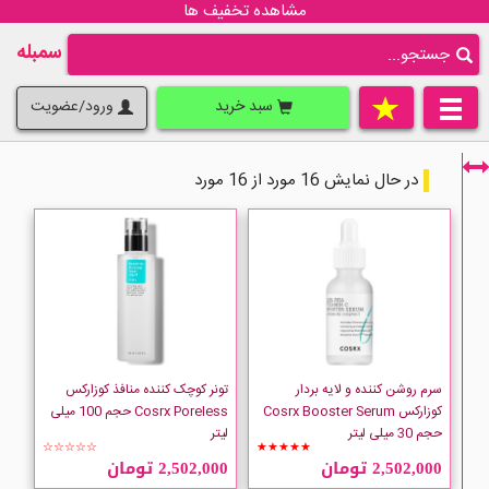
مشاهده تخفیف ها
سمبله
سبد خرید
ورود/عضویت
در حال نمایش 16 مورد از 16 مورد
فقط نمایش کالاهای موجود
سرم روشن کننده و لایه بردار
تونر کوچک کننده منافذ کوزارکس
کوزارکس Cosrx Booster Serum
Cosrx Poreless حجم 100 میلی
حجم 30 میلی لیتر
لیتر
☆☆☆☆☆
★★★★★
2,502,000 تومان
2,502,000 تومان
COSRX