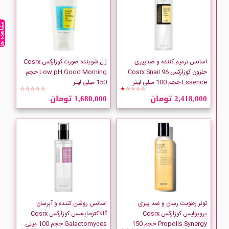
مشاهده ه
اسانس ترمیم کننده و ضدپیری
ژل شوینده صورت کوزارکس Cosrx
حلزون کوزارکس Cosrx Snail 96
Low pH Good Morning حجم
Essence حجم 100 میلی لیتر
150 میلی لیتر
☆☆☆☆☆
★☆☆☆☆
2,418,000 تومان
1,680,000 تومان
تونر رطوبت رسان و ضد پیری
اسانس روشن کننده و آبرسان
پروپولیس کوزارکس Cosrx
گالاکتومایسس کوزارکس Cosrx
Propolis Synergy حجم 150
Galactomyces حجم 100 میلی