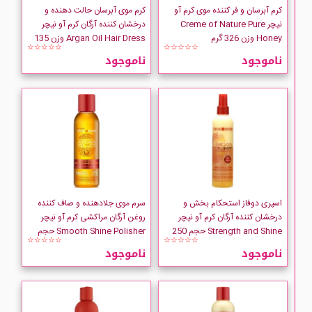
کرم آبرسان و فر کننده موی کرم آو
کرم موی آبرسان حالت دهنده و
نیچر Creme of Nature Pure
درخشان کننده آرگان کرم آو نیچر
Honey وزن 326 گرم
Argan Oil Hair Dress وزن 135
☆☆☆☆☆
☆☆☆☆☆
گرم
ناموجود
ناموجود
اسپری دوفاز استحکام بخش و
سرم موی جلادهنده و صاف کننده
درخشان کننده آرگان کرم آو نیچر
روغن آرگان مراکشی کرم آو نیچر
Strength and Shine حجم 250
Smooth Shine Polisher حجم
☆☆☆☆☆
☆☆☆☆☆
میلی لیتر
118 میلی لیتر
ناموجود
ناموجود