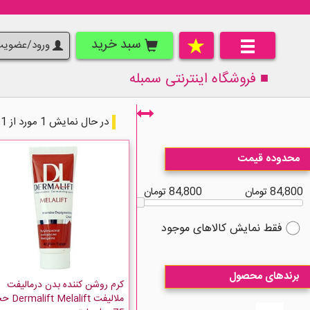
سبد خرید
ورود/عضوی
■ فروشگاه اینترنتی
سمبله
در حال نمایش 1 مورد از 1 مورد
محدوده قیمت
84,800 تومان
84,800 تومان
فقط نمایش کالاهای موجود
برندهای محصول
کرم روشن کننده بدن درمالیفت
ملالیفت Melalift