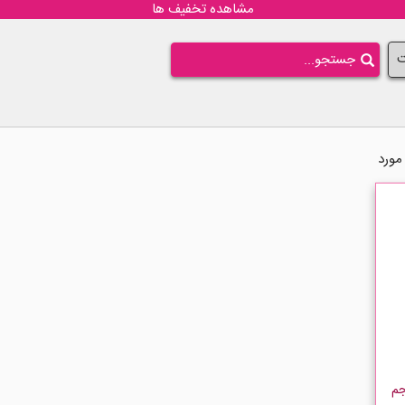
مشاهده تخفیف ها
ت
Dermalift  حجم