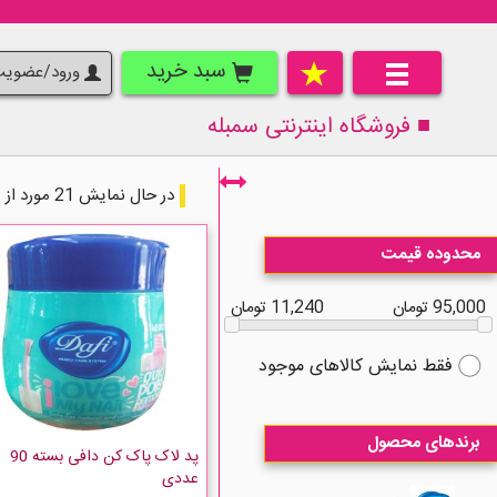
سبد خرید
ورود/عضوی
■ فروشگاه اینترنتی
سمبله
در حال نمایش 21 مورد از 21 مورد
محدوده قیمت
95,000 تومان
11,240 تومان
فقط نمایش کالاهای موجود
برندهای محصول
پد لاک پاک کن دافی بسته 90
عددی