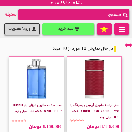
مشاهده تخفیف ها
سمبله
سبد خرید
ورود/عضویت
در حال نمایش 10 مورد از 10 مورد
فقط نمایش کالاهای موجود
عطر مردانه دانهیل آیکون ریسینگ رد
عطر مردانه دانهیل دیزایر بلو Dunhill
Dunhill Icon Racing Red حجم
Desire Blue حجم 100 میلی لیتر
100 میلی لیتر
☆☆☆☆☆
☆☆☆☆☆
8,186,000 تومان
8,160,000 تومان
Dunhill