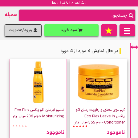
مشاهده تخفیف ها
سمبله
سبد خرید
ورود/عضویت
در حال نمایش 4 مورد از 4 مورد
فقط نمایش کالاهای موجود
کرم موی مغذی و رطوبت رسان اکو
شامپو آبرسان اکو پلکس Eco Plex
پلکس Eco Plex Leave-In
Moisturizing حجم 236 میلی لیتر
Conditioner حجم 355 میلی لیتر
☆☆☆☆☆
★★★★★
ناموجود
ناموجود
ECO