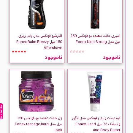
اسپری حالت دهنده مو فونکس 250
افترشیو فونکس مدل بالم بریزی
میل مدل Fonex Ultra Strong
150 میل Fonex Balm Breezy
Aftershave
★★★★★
☆☆☆☆☆
ناموجود
ناموجود
مشاهده ه
کره دست و بدن فونکس مدل انگور
ژل حالت دهنده مو فونکس 150
و تمشک 75 میل Fonex Hand
میل مدل Fonex teenage hard
look
and Body Butter