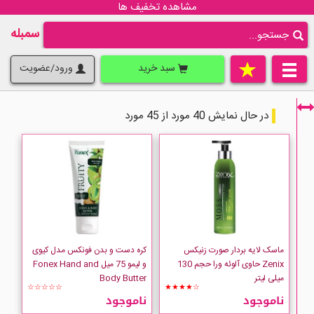
مشاهده تخفیف ها
سمبله
سبد خرید
ورود/عضویت
در حال نمایش 40 مورد از 45 مورد
فقط نمایش کالاهای موجود
ماسک لایه بردار صورت زنیکس
کره دست و بدن فونکس مدل کیوی
Zenix حاوی آلوئه ورا حجم 130
و لیمو 75 میل Fonex Hand and
میلی لیتر
Body Butter
☆☆☆☆☆
★★★★☆
ناموجود
ناموجود
Fonex