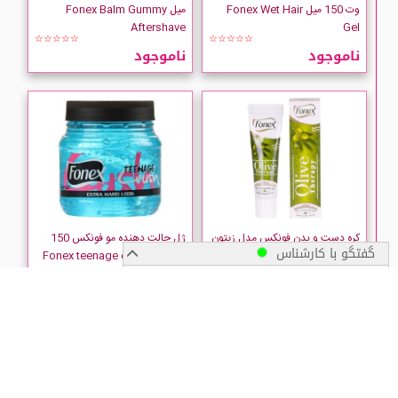
وت 150 میل Fonex Wet Hair
میل Fonex Balm Gummy
Aftershave
Gel
☆☆☆☆☆
☆☆☆☆☆
ناموجود
ناموجود
کره دست و بدن فونکس مدل زیتون
ژل حالت دهنده مو فونکس 150
گفتگو با کارشناس
75 میل Fonex Hand and Body
میل مدل Fonex teenage extra
hard look
Butter
★★★★★
☆☆☆☆☆
پیگیری سفارش
ناموجود
ناموجود
زمان ارسال سفارشات