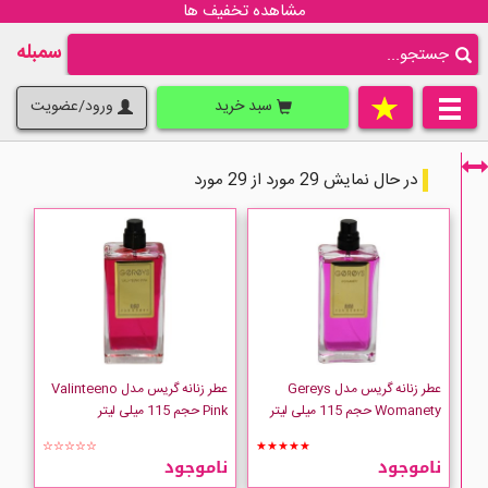
مشاهده تخفیف ها
سمبله
سبد خرید
ورود/عضویت
در حال نمایش 29 مورد از 29 مورد
فقط نمایش کالاهای موجود
عطر زنانه گریس مدل Gereys
عطر زنانه گریس مدل Valinteeno
Womanety حجم 115 میلی لیتر
Pink حجم 115 میلی لیتر
☆☆☆☆☆
★★★★★
ناموجود
ناموجود
Gereys