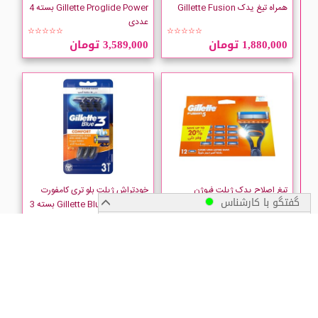
همراه تیغ یدک Gillette Fusion
Gillette Proglide Power بسته 4
عددی
☆☆☆☆☆
☆☆☆☆☆
1,880,000 تومان
3,589,000 تومان
تیغ اصلاح یدک ژیلت فیوژن
خودتراش ژیلت بلو تری کامفورت
گفتگو با کارشناس
Gillette Fusion5 بسته 12 عددی
Gillette Blue 3 Comfort بسته 3
عددی
☆☆☆☆☆
☆☆☆☆☆
پیگیری سفارش
7,280,000 تومان
565,000 تومان
زمان ارسال سفارشات