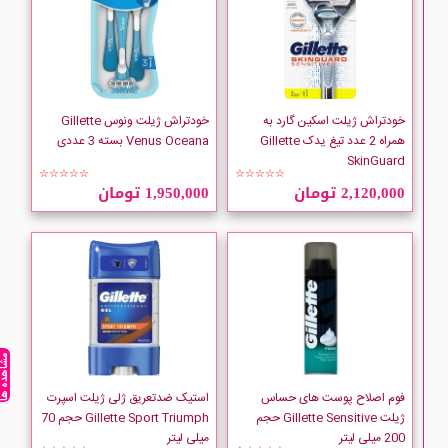
خودتراش ژیلت اسکین گارد به
خودتراش ژیلت ونوس Gillette
همراه 2 عدد تیغ یدک Gillette
Venus Oceana بسته 3 عددی
SkinGuard
☆☆☆☆☆
☆☆☆☆☆
2,120,000 تومان
1,950,000 تومان
مشاهده ه
فوم اصلاح پوست های حساس
استیک ضدتعریق ژلی ژیلت اسپرت
ژیلت Gillette Sensitive حجم
Gillette Sport Triumph حجم 70
200 میلی لیتر
میلی لیتر