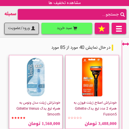
مشاهده تخفیف ها
سمبله
سبد خرید
ورود/عضویت
در حال نمایش 40 مورد از 85 مورد
فقط نمایش کالاهای موجود
خودتراش اصلاح ژیلت فیوژن به
خودتراش ژیلت مدل ونوس به
همراه 2 عدد تیغ یدک Gillette
همراه تیغ یدک Gillette Venus
Smooth
Fusion5
★★★★★
☆☆☆☆☆
3,488,000 تومان
1,560,000 تومان
Gillette