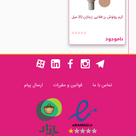
کرم روتوش رز طلایی ژیناژن 30 میل
☆☆☆☆☆
ناموجود
تماس با ما
قوانین و مقررات
ارسال پیام