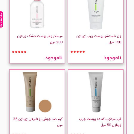
مشاهده ه
ژل شستشو پوست چرب ژیناژن
میسلار واتر پوست خشک ژیناژن
150 میل
200 میل
★★★★★
★★★★★
ناموجود
ناموجود
کرم مرطوب کننده پوست چرب
کرم ضد جوش بژ طبیعی ژیناژن 35
ژیناژن 50 میل
میل