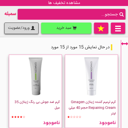
مشاهده تخفیف ها
سمبله
سبد خرید
ورود/عضویت
در حال نمایش 15 مورد از 15 مورد
فقط نمایش کالاهای موجود
کرم ترمیم کننده ژیناژن Ginagen
کرم ضد جوش بی رنگ ژیناژن 35
Repairing Cream حجم 40 میلی
میل
لیتر
★★★★☆
★☆☆☆☆
ناموجود
ناموجود
Ginagen