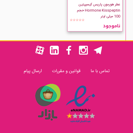
عطر هورمون پاریس کیسپپتین
Hormone Kisspeptin حجم
100 میلی لیتر
☆☆☆☆☆
ناموجود
تماس با ما
قوانین و مقررات
ارسال پیام