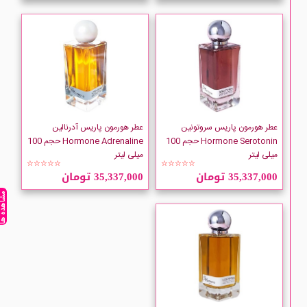
عطر هورمون پاریس سروتونین
عطر هورمون پاریس آدرنالین
Hormone Serotonin حجم 100
Hormone Adrenaline حجم 100
میلی لیتر
میلی لیتر
☆☆☆☆☆
☆☆☆☆☆
35,337,000 تومان
35,337,000 تومان
مشاهده ه