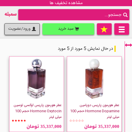
مشاهده تخفیف ها
سمبله
سبد خرید
ورود/عضویت
در حال نمایش 5 مورد از 5 مورد
فقط نمایش کالاهای موجود
عطر هورمون پاریس دوپامین
عطر هورمون پاریس اوکسی توسین
Hormone Dopamine حجم 100
Hormone Oxytocin حجم 100
میلی لیتر
میلی لیتر
★★★★★
☆☆☆☆☆
35,337,000 تومان
35,337,000 تومان
Hormone