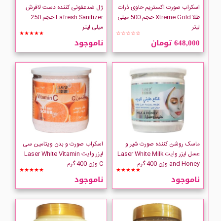
اسکراب صورت اکستریم حاوی ذرات
ژل ضدعفونی کننده دست لافرش
طلا Xtreme Gold حجم 500 میلی
Lafresh Sanitizer حجم 250
لیتر
میلی لیتر
★★★★★
☆☆☆☆☆
648,000 تومان
ناموجود
ماسک روشن کننده صورت شیر و
اسکراب صورت و بدن ویتامین سی
عسل لیزر وایت Laser White Milk
لیزر وایت Laser White Vitamin
and Honey وزن 400 گرم
C وزن 400 گرم
★★★★★
★★★★★
ناموجود
ناموجود