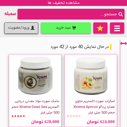
مشاهده تخفیف ها
سمبله
سبد خرید
ورود/عضویت
در حال نمایش 40 مورد از 42 مورد
فقط نمایش کالاهای موجود
اسکراب صورت اکستریم حاوی
ماسک صورت مواد معدنی دریایی
عصاره زردآلو Xtreme Apricot
اکستریم Xtreme Dead Sea حجم
حجم 500 میلی لیتر
500 میلی لیتر
★★★★★
☆☆☆☆☆
624,000 تومان
628,000 تومان
LA FRESH