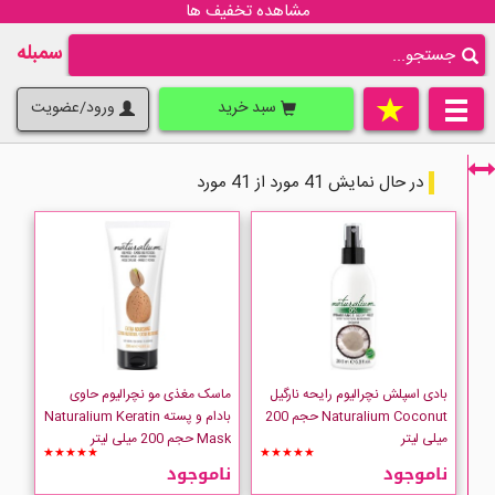
مشاهده تخفیف ها
سمبله
سبد خرید
ورود/عضویت
در حال نمایش 41 مورد از 41 مورد
فقط نمایش کالاهای موجود
بادی اسپلش نچرالیوم رایحه نارگیل
ماسک مغذی مو نچرالیوم حاوی
Naturalium Coconut حجم 200
بادام و پسته Naturalium Keratin
میلی لیتر
Mask حجم 200 میلی لیتر
★★★★★
★★★★★
ناموجود
ناموجود
Naturalium