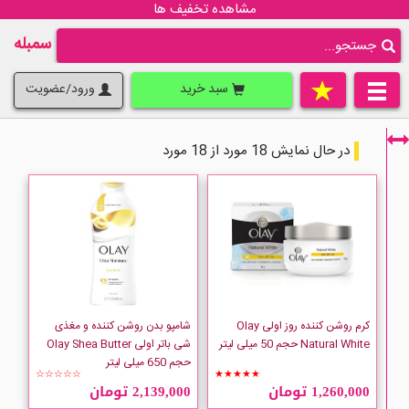
مشاهده تخفیف ها
سمبله
سبد خرید
ورود/عضویت
در حال نمایش 18 مورد از 18 مورد
فقط نمایش کالاهای موجود
کرم روشن کننده روز اولی Olay
شامپو بدن روشن کننده و مغذی
Natural White حجم 50 میلی لیتر
شی باتر اولی Olay Shea Butter
حجم 650 میلی لیتر
☆☆☆☆☆
★★★★★
1,260,000 تومان
2,139,000 تومان
OLAY