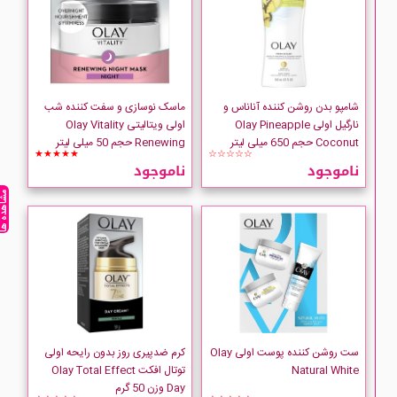
شامپو بدن روشن کننده آناناس و
ماسک نوسازی و سفت کننده شب
نارگیل اولی Olay Pineapple
اولی ویتالیتی Olay Vitality
Coconut حجم 650 میلی لیتر
Renewing حجم 50 میلی لیتر
★★★★★
☆☆☆☆☆
ناموجود
ناموجود
مشاهده ه
ست روشن کننده پوست اولی Olay
کرم ضدپیری روز بدون رایحه اولی
Natural White
توتال افکت Olay Total Effect
Day وزن 50 گرم