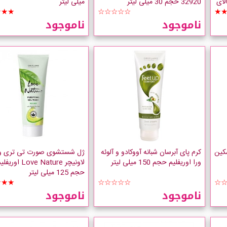
اسب بالای
32920 حجم 30 میلی لیتر
میلی لیتر
★★★
☆☆☆☆☆
★
ناموجود
ناموجود
کین
کرم پای آبرسان شبانه آووکادو و آلوئه
ژل شستشوی صورت تی تری و 
ورا اوریفلیم حجم 150 میلی لیتر
لاونیچر Love Nature اوریف
حجم 125 میلی لیتر
★★★
☆☆☆☆☆
☆
ناموجود
ناموجود