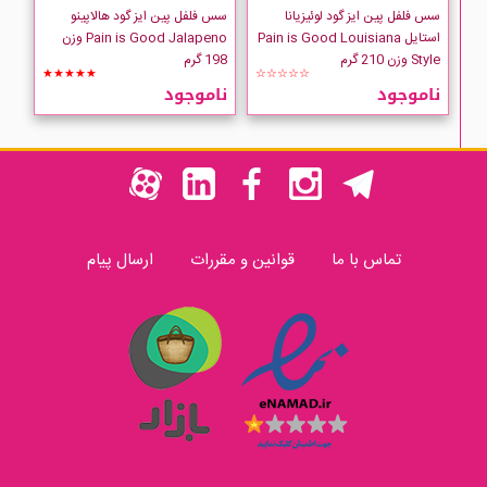
سس فلفل پین ایز گود لوئیزیانا
سس فلفل پین ایز گود هالاپینو
استایل Pain is Good Louisiana
Pain is Good Jalapeno وزن
Style وزن 210 گرم
198 گرم
★★★★★
☆☆☆☆☆
ناموجود
ناموجود
تماس با ما
قوانین و مقررات
ارسال پیام