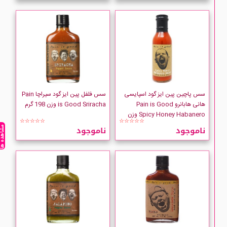
سس پاچین پین ایز گود اسپایسی
سس فلفل پین ایز گود سیراچا Pain
هانی هابانرو Pain is Good
is Good Sriracha وزن 198 گرم
Spicy Honey Habanero وزن
☆☆☆☆☆
☆☆☆☆☆
382 گرم
ناموجود
ناموجود
مشاهده ه