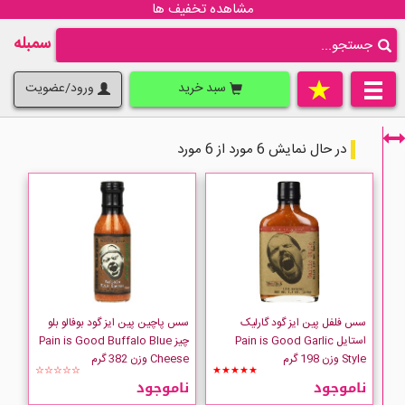
مشاهده تخفیف ها
سمبله
سبد خرید
ورود/عضویت
در حال نمایش 6 مورد از 6 مورد
فقط نمایش کالاهای موجود
سس فلفل پین ایز گود گارلیک
سس پاچین پین ایز گود بوفالو بلو
استایل Pain is Good Garlic
چیز Pain is Good Buffalo Blue
Style وزن 198 گرم
Cheese وزن 382 گرم
☆☆☆☆☆
★★★★★
ناموجود
ناموجود
Pain is good