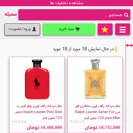
مشاهده تخفیف ها
سمبله
سبد خرید
ورود/عضویت
در حال نمایش 18 مورد از 18 مورد
فقط نمایش کالاهای موجود
عطر مردانه رالف لورن سافاری فور
عطر مردانه رالف لورن پولو قرمز رد
من Ralph Lauren Safari For
Ralph Lauren Polo Red حجم
Men حجم 125 میلی لیتر
125 میلی لیتر
☆☆☆☆☆
☆☆☆☆☆
10,732,000 تومان
10,488,000 تومان
Ralph-Lauren