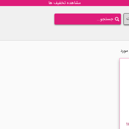
مشاهده تخفیف ها
ت
Sec حجم 100