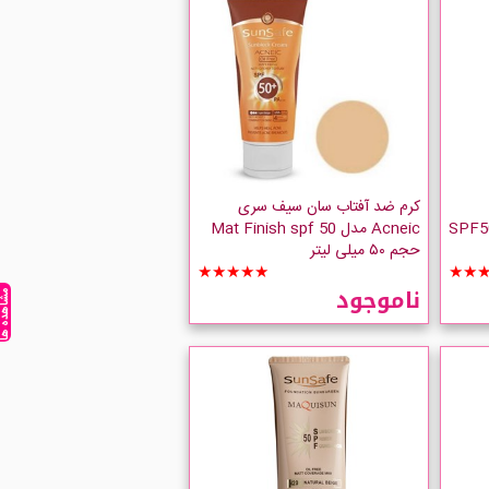
کرم ضد آفتاب سان سیف سری
 (کاراملی) سان سیف SPF50
Acneic مدل Mat Finish spf 50
حجم ۵۰ میلی لیتر
★★★★★
★★
ناموجود
مشاهده ه