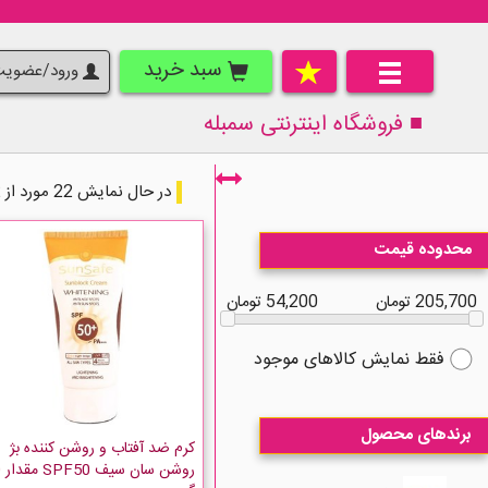
سبد خرید
ورود/عضوی
■ فروشگاه اینترنتی
سمبله
در حال نمایش 22 مورد از 22 مورد
محدوده قیمت
205,700 تومان
54,200 تومان
فقط نمایش کالاهای موجود
برندهای محصول
کرم ضد آفتاب و روشن کننده بژ
رو