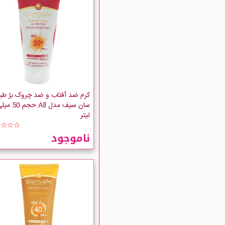
کرم ضد آفتاب و ضد چروک بژ طب
سان سیف مدل All حجم 0
لیتر
☆☆☆☆
ناموجود