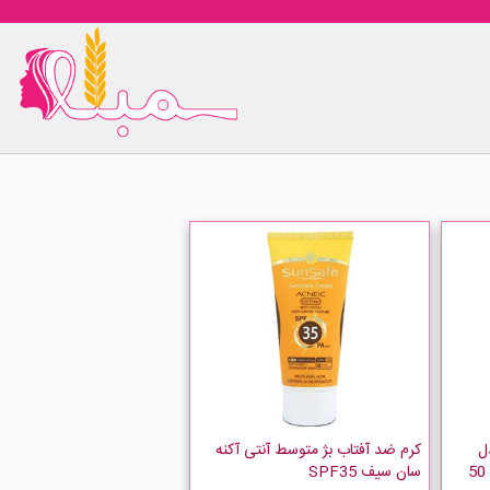
ل
کرم ضد آفتاب بژ متوسط آنتی آکنه
سنسی فلوئید +SPF 50 حجم 50
سان سیف SPF35