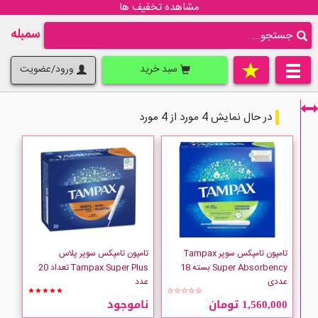
مشاهده تخفیف ها
سمبله
سبد خرید
ورود/عضویت
در حال نمایش 4 مورد از 4 مورد
فقط نمایش کالاهای موجود
تامپون تامپکس سوپر Tampax
تامپون تامپکس سوپر پلاس
Super Absorbency بسته 18
Tampax Super Plus تعداد 20
عددی
عدد
★★★★★
☆☆☆☆☆
1,560,000 تومان
ناموجود
TAMPAX