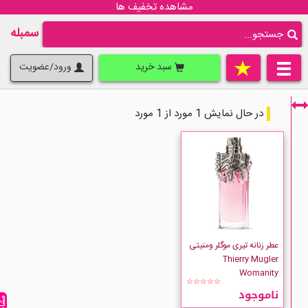
مشاهده تخفیف ها
سمبله
سبد خرید
ورود/عضویت
در حال نمایش 1 مورد از 1 مورد
فقط نمایش کالاهای موجود
عطر زنانه تیری موگلر ومنیتی
Thierry Mugler
Womanity
☆☆☆☆☆
ناموجود
Thierry-Mugler