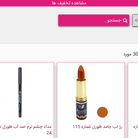
مشاهده تخفیف ها
ت
ره
رژ لب جامد فلورل شماره 115
مداد چشم نرم ضد آب فلورل ش
24