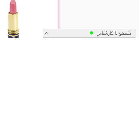
گفتگو با کارشناس
پیگیری سفارش
رژ لب جامد فلورل شماره 215
زمان ارسال سفارشات
☆☆☆☆
ناموجود
ارســال