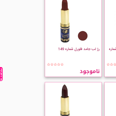
ماره
رژ لب جامد فلورل شماره 149
☆☆☆☆☆
☆☆
ناموجود
مشاهده ه