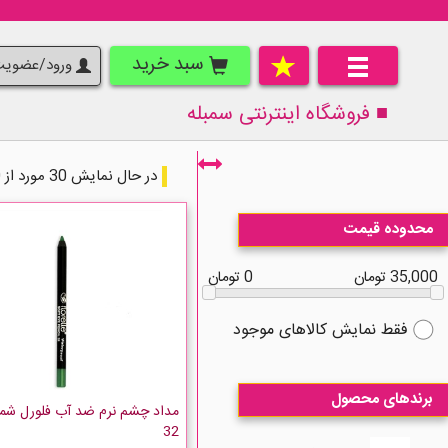
سبد خرید
ورود/عضوی
■ فروشگاه اینترنتی
سمبله
در حال نمایش 30 مورد از 30 مورد
محدوده قیمت
35,000 تومان
0 تومان
فقط نمایش کالاهای موجود
برندهای محصول
مداد چشم نرم ضد آب فلورل شما
32