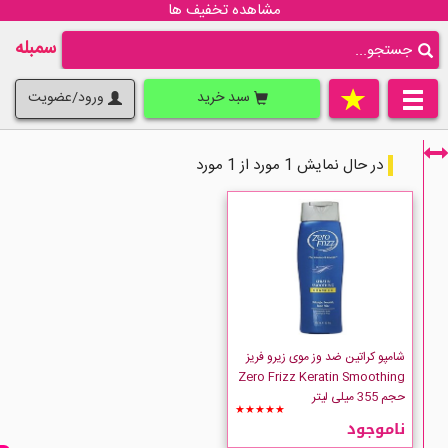
مشاهده تخفیف ها
سمبله
سبد خرید
ورود/عضویت
در حال نمایش 1 مورد از 1 مورد
فقط نمایش کالاهای موجود
شامپو کراتین ضد وز موی زیرو فریز
Zero Frizz Keratin Smoothing
حجم 355 میلی لیتر
★★★★★
ناموجود
zero Frizz