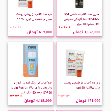
اسپری ضد آفتاب تصاعدی spf
کرم ضد آفتاب بژ روشن پوست
20\40\60 ضد آلودگی محیطی
نرمال و خشک رزاکلین spf50
Be3 حجم 100 میل
☆☆☆☆☆
★★★★★
1,678,000 تومان
619,000 تومان
کرم ضد آفتاب بژ طبیعی پوست
ضدآفتاب بی رنگ ایزدین فیوژن
چرب رزاکلین spf50
واتر Isdin Fusion Water Magic
SPF50 حجم 50 میلی لیتر
★★★★☆
☆☆☆☆☆
471,000 تومان
4,168,000 تومان