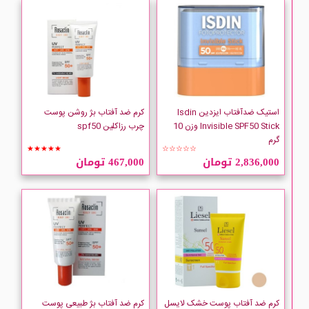
استیک ضدآفتاب ایزدین Isdin
کرم ضد آفتاب بژ روشن پوست
Invisible SPF50 Stick وزن 10
چرب رزاکلین spf50
گرم
★★★★★
☆☆☆☆☆
2,836,000 تومان
467,000 تومان
کرم ضد آفتاب پوست خشک لایسل
کرم ضد آفتاب بژ طبیعی پوست