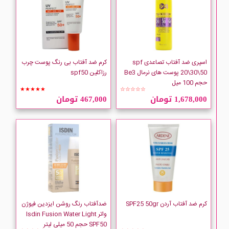
اسپری ضد آفتاب تصاعدی spf
کرم ضد آفتاب بی رنگ پوست چرب
20\30\50 پوست های نرمال Be3
رزاکلین spf50
حجم 100 میل
★★★★★
☆☆☆☆☆
1,678,000 تومان
467,000 تومان
کرم ضد آفتاب آردن SPF25 50gr
ضدآفتاب رنگ روشن ایزدین فیوژن
واتر Isdin Fusion Water Light
SPF50 حجم 50 میلی لیتر