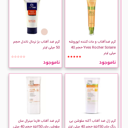
CLIVEN
Collistar
comfort zone
کرم ضدآفتاب و مات کننده ایوروشه
کرم ضد آفتاب بژ نرمال ناندل حجم
Yves Rocher Solaire حجم 40
50 میلی لیتر
میلی لیتر
COSRX
☆☆☆☆☆
★★★★★
ناموجود
ناموجود
COVERMARK
Dermagor
DERMALINE
Dermangeline
کرم ژل ضد آفتاب آکنه سلوشن بی
کرم ضد آفتاب فارما مینرال سان
رنگ مای spf50 حجم 40 میلی لیتر
سلوشن مای spf50 حجم 40 میلی