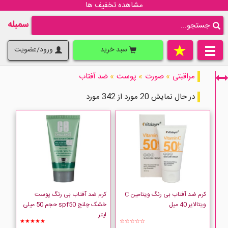
مشاهده تخفیف ها
سمبله
سبد خرید
ورود/عضویت
مراقبتی
»
صورت
»
پوست
»
ضد آفتاب
در حال نمایش 20 مورد از 342 مورد
فقط نمایش کالاهای موجود
کرم ضد آفتاب بی رنگ ویتامین C
کرم ضد آفتاب بی رنگ پوست
ویتالایر 40 میل
خشک چلنج spf50 حجم 50 میلی
لیتر
★★★★★
☆☆☆☆☆
ACM